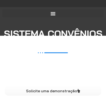
SISTEMA CONVÊNIOS
WEB
Software pra gestão sindical...
Nosso sistema web oferece a conveniadas a capacidade
de lançar descontos para futura cobrança dos sócios da
categoria.
Solicite uma demonstração