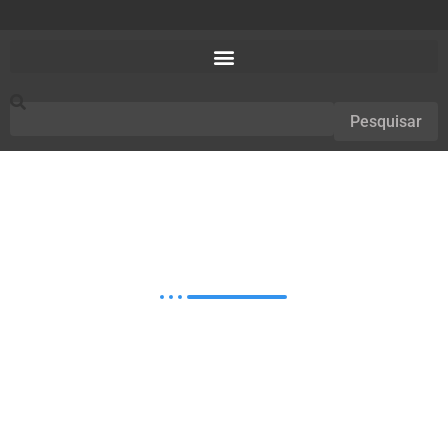
Pesquisar
SISTEMA OUVIDORIA
WEB
Software pra gestão sindical...
Facilite sua categoria realizar denúncias, elogios,
reclamações e demais assuntos de forma online. Dê
encaminhamento para cada situação através da
integração com o módulo em sua versão desktop.